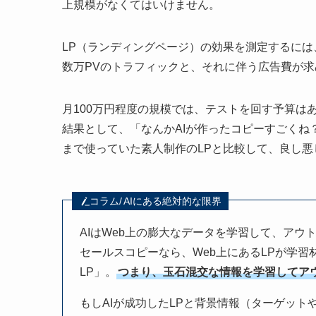
上規模がなくてはいけません。
LP（ランディングページ）の効果を測定するには
数万PVのトラフィックと、それに伴う広告費が
月100万円程度の規模では、テストを回す予算は
結果として、「なんかAIが作ったコピーすごく
まで使っていた素人制作のLPと比較して、良し悪
コラム/
AIにある絶対的な限界
AIはWeb上の膨大なデータを学習して、アウ
セールスコピーなら、Web上にあるLPが学習
LP」。
つまり、玉石混交な情報を学習してア
もしAIが成功したLPと背景情報（ターゲッ