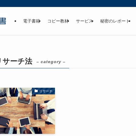
電子書籍
コピー教材
サービス
秘密のレポート
リサーチ法
– category –
リサーチ