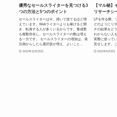
優秀なセールスライターを見つける3
【マル秘】
つの方法と5つのポイント
リサーチシ
セールスライターは今、掃いて捨てるほど増
LPを作る際、
えています。Webライターよりも稼げると聞
どのようにリ
き、転身する人が多くいるからです。養成塾
チの結果をどう
も複数存在し、セールスライターの数は増え
わからない人も
る一方です。 セールスライターの増加は、発
実際に使って
注側からしたら選択肢が増え、よいこと...
見せします。こ
2022年10月25日
2022年8月9日