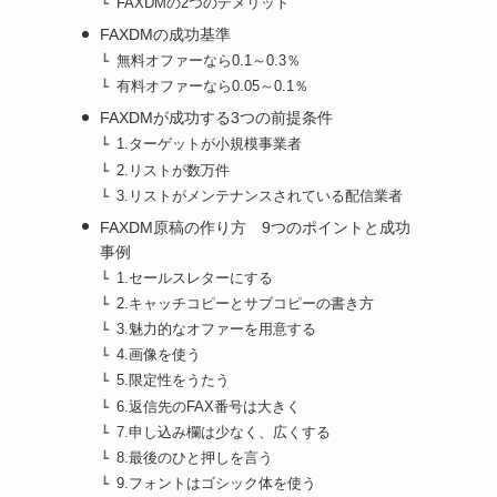
FAXDMの2つのデメリット
FAXDMの成功基準
無料オファーなら0.1～0.3％
有料オファーなら0.05～0.1％
FAXDMが成功する3つの前提条件
1.ターゲットが小規模事業者
2.リストが数万件
3.リストがメンテナンスされている配信業者
FAXDM原稿の作り方 9つのポイントと成功
事例
1.セールスレターにする
2.キャッチコピーとサブコピーの書き方
3.魅力的なオファーを用意する
4.画像を使う
5.限定性をうたう
6.返信先のFAX番号は大きく
7.申し込み欄は少なく、広くする
8.最後のひと押しを言う
9.フォントはゴシック体を使う
。