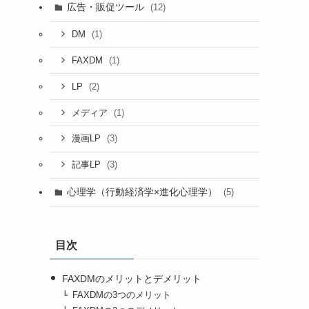
広告・販促ツール
(12)
(1)
DM
(1)
FAXDM
(2)
LP
(1)
メディア
(3)
漫画LP
(3)
記事LP
心理学（行動経済学×進化心理学）
(5)
目次
FAXDMのメリットとデメリット
FAXDMの3つのメリット