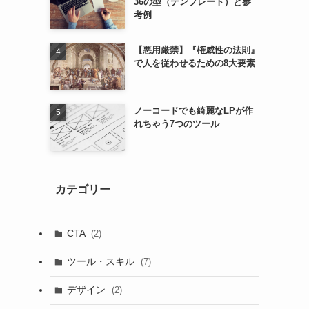
36の型（テンプレート）と参
考例
【悪用厳禁】『権威性の法則』
で人を従わせるための8大要素
ノーコードでも綺麗なLPが作
れちゃう7つのツール
カテゴリー
CTA
(2)
ツール・スキル
(7)
デザイン
(2)