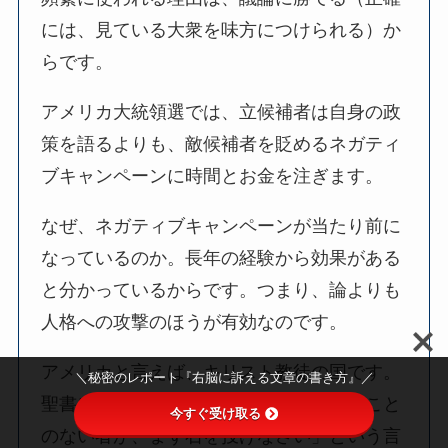
には、見ている大衆を味方につけられる）か
らです。
アメリカ大統領選では、立候補者は自身の政
策を語るよりも、敵候補者を貶めるネガティ
ブキャンペーンに時間とお金を注ぎます。
なぜ、ネガティブキャンペーンが当たり前に
なっているのか。長年の経験から効果がある
と分かっているからです。つまり、論よりも
人格への攻撃のほうが有効なのです。
アメリカと言えば、キリスト教徒の国です。
＼秘密のレポート『右脳に訴える文章の書き方』／
聖書には「あなたたちの中で罪を犯したこと
今すぐ受け取る
のない者が、まず石を投げなさい」という言